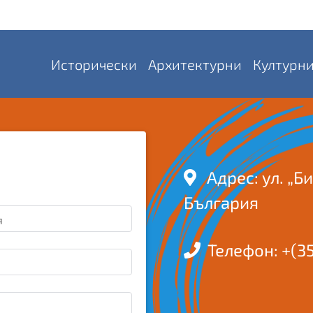
Исторически
Архитектурни
Културн
Адрес:
ул. „Би
България
я
Телефон:
+(3