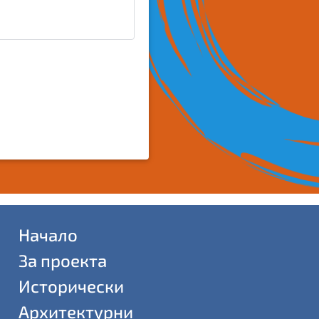
Начало
За проекта
Исторически
Архитектурни