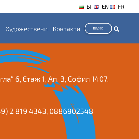
БГ
EN
FR
и
Художествени
Контакти
ВИДЕО
гла“ 6, Етаж 1, Aп. 3, София 1407,
59) 2 819 4343
,
0886902548