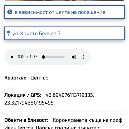
в зависимост от целта на посещение
ул. Христо Белчев 3
Квартал:
Център
Локация / GPS:
42.694976113719335,
23.321794380195495
Обекти в близост:
Коронясаната къща на проф.
Иван Гергов; Царска градина; Къщата с