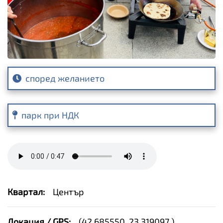
според желанието
парк при НДК
Квартал:
Център
Локация / GPS:
(
42.685550, 23.319097
)