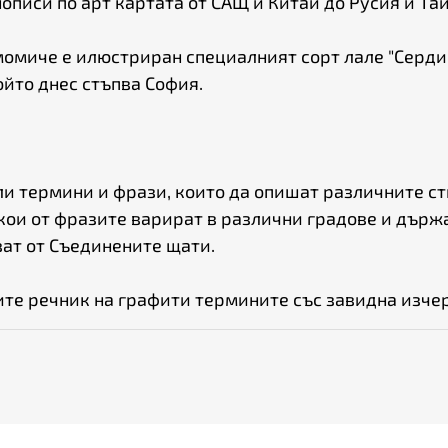
писи по арт картата от САЩ и Китай до Русия и Тай
момиче е илюстриран специалният сорт лале "Сердик
ойто днес стъпва София.
ли термини и фрази, които да опишат различните сти
кои от фразите варират в различни градове и държ
ват от Съединените щати.
те речник на графити термините със завидна изчер