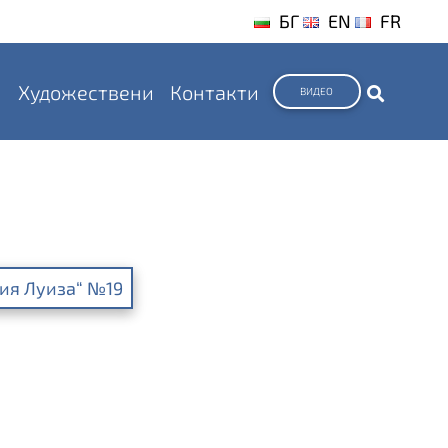
БГ
EN
FR
и
Художествени
Контакти
ВИДЕО
рия Луиза“ №19